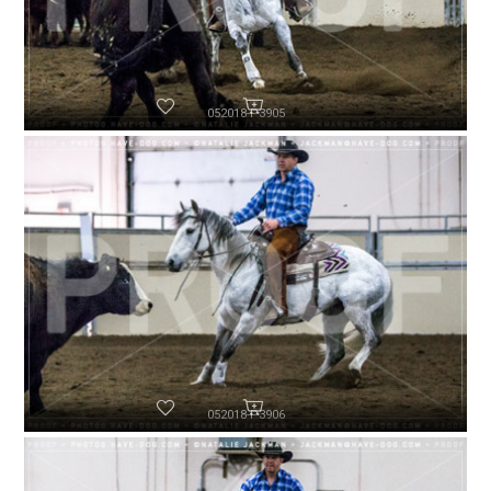
052018-P3905
052018-P3906