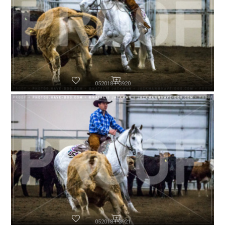
052018-P3920
052018-P3921